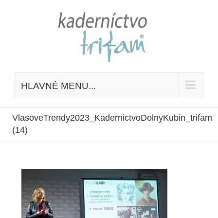
Skip
to
content
HLAVNÉ MENU...
VlasoveTrendy2023_KadernictvoDolnyKubin_trifam
(14)