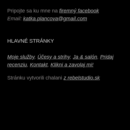
Pripojte sa ku mne na
firemný facebook
Email:
katka.plancova@gmail.com
HLAVNÉ STRÁNKY
Moje služby
,
Účesy a strihy
,
Ja & salón
,
Pridaj
recenziu
,
Kontakt
,
Klikni a zavolaj mi!
Stránku vytvorili chalani
z rebelstudio.sk
Sendvičové panely na predaj
www.plytysklep.pl