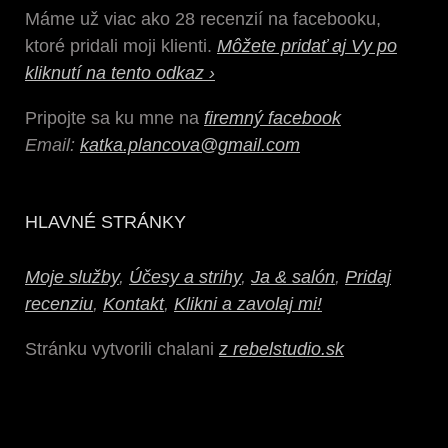
Máme už viac ako 28 recenzií na facebooku,
ktoré pridali moji klienti.
Môžete pridať aj Vy po
kliknutí na tento odkaz ›
Pripojte sa ku mne na
firemný facebook
Email:
katka.plancova@gmail.com
HLAVNÉ STRÁNKY
Moje služby
,
Účesy a strihy
,
Ja & salón
,
Pridaj
recenziu
,
Kontakt
,
Klikni a zavolaj mi!
Stránku vytvorili chalani
z rebelstudio.sk
Sendvičové panely na predaj
www.plytysklep.pl