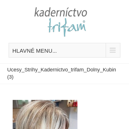
Skip
to
content
HLAVNÉ MENU...
Ucesy_Strihy_Kadernictvo_trifam_Dolny_Kubin
(3)