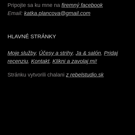
Pripojte sa ku mne na
firemný facebook
Email:
katka.plancova@gmail.com
HLAVNÉ STRÁNKY
Moje služby
,
Účesy a strihy
,
Ja & salón
,
Pridaj
recenziu
,
Kontakt
,
Klikni a zavolaj mi!
Stránku vytvorili chalani
z rebelstudio.sk
Sendvičové panely na predaj
www.plytysklep.pl